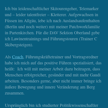
Ich bin leidenschaftlicher Skitourengeher, Telemarker
und – leider talentfreier – Kletterer. Aufgewachsen in
Wie viel kann/darf/soll das Kind selbst schleppen? Wir
Füssen im Allgäu, lebe ich nach Auslandsaufenthalten
haben als Skitourengeher ja viel dabei…
(Berlin und noch weiter) mit meiner Patchworkfamilie
in Partenkirchen. Für die DAV Sektion Oberland gebe
Das Kleinkind am besten gar nichts. Ab circa acht Jahren kann
ich Lawinentrainings und Führungstouren (Trainer C
das Kind in einem eigenen Rucksack vielleicht die
Skibergsteigen).
Reservehandschuhe tragen – aber das wirkliche Gewicht
müssen der Papa und die Mama tragen. Wer abseits der Piste
unterwegs ist, muss natürlich auch dem Kind ein LVS-Gerät
Als
Coach
, Führungskräftetrainer und Vortragsredner
umziehen. Und geht am besten mit einem Bergführer, wenn er
habe ich mich auf das positive Führen spezialisiert, das
sich nicht besonders gut auskennt. Bei älteren Kindern darf
heißt: Ich will mit meiner Arbeit dazu beitragen, dass
dann ruhig auch die Schaufel und die Sonde dazu kommen, das
Menschen erfolgreicher, gesünder und mit mehr Gaudi
macht die Kinder ja auch stolz.
arbeiten. Besonders gerne, aber nicht immer bringe ich
äußere Bewegung und innere Veränderung am Berg
zusammen.
Haben Kinder in punkto Bekleidung andere Bedürfnisse
als Erwachsene?
Ursprünglich bin ich studierter Politikwissenschaftler