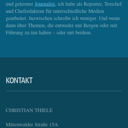
und gelernter
Journalist
, ich habe als Reporter, Textchef
Normal reicht bei den Kindern eine übliche Skihose, man geht
und Chefredakteur für unterschiedliche Medien
ja kein Rennen. Zum Hinaufgehen lieber etwas leichteres als
gearbeitet. Inzwischen schreibe ich weniger. Und wenn
ein richtiger Anorak. Wichtig noch: Die Erwachsenen haben
dann über Themen, die entweder mit Bergen oder mit
häufig die tollsten Sportbrillen, und die Kinder haben gar
Führung zu tun haben – oder mit beidem.
keine oder müssen mit der Skibrille gehen – das ist natürlich
sehr unbequem.
Und jetzt wohin? Ideen für Touren mit Kindern bietet
das
Buch
Skitouren mit Kindern: Tipps, Trick und
Routenvorschläge für Familienskitouren von Bernhard Ziegler
KONTAKT
(tourentipp-Verlag, 19,95 Eur,
hier
zu bestellen)
CHRISTIAN THIELE
Mittenwalder Straße 15A