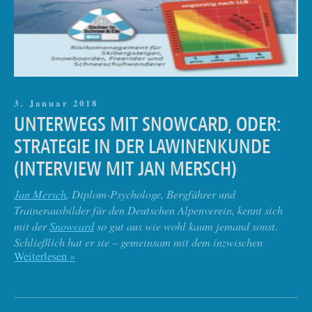
3. Januar 2018
UNTERWEGS MIT SNOWCARD, ODER:
STRATEGIE IN DER LAWINENKUNDE
(INTERVIEW MIT JAN MERSCH)
Jan Mersch
, Diplom-Psychologe, Bergführer und
Trainerausbilder für den Deutschen Alpenverein, kennt sich
mit der
Snowcard
so gut aus wie wohl kaum jemand sonst.
Schließlich hat er sie – gemeinsam mit dem inzwischen
Weiterlesen »
verstorbenen Martin Engler – erfunden.
Was kann ich mit der Snowcard machen?