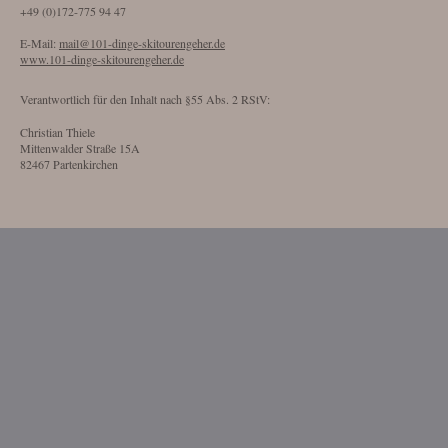
+49 (0)172-775 94 47
E-Mail:
mail@101-dinge-skitourengeher.de
www.101-dinge-skitourengeher.de
Verantwortlich für den Inhalt nach §55 Abs. 2 RStV:
Christian Thiele
Mittenwalder Straße 15A
82467 Partenkirchen
Website Gestaltung und Umsetzung:
styleworks.website
Datenschutz
1. DATENSCHUTZ AUF EINEN BLICK
DATENERFASSUNG AUF UNSERER WEBSITE