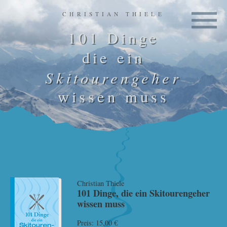
CHRISTIAN THIELE
101 Dinge
die ein
Skitourengeher
wissen muss
Christian Thiele
101 Dinge, die ein Skitouren­geher
wissen muss
Preis: 15,00 €