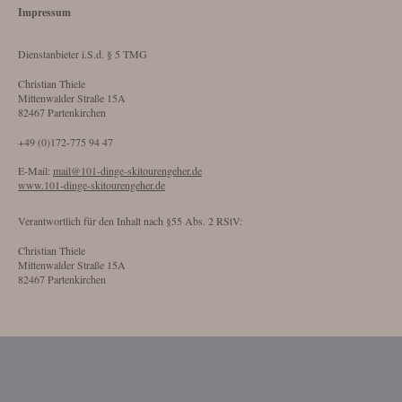
Impressum
Dienstanbieter i.S.d. § 5 TMG
Christian Thiele
Mittenwalder Straße 15A
82467 Partenkirchen
+49 (0)172-775 94 47
E-Mail:
mail@101-dinge-skitourengeher.de
www.101-dinge-skitourengeher.de
Verantwortlich für den Inhalt nach §55 Abs. 2 RStV:
Christian Thiele
Mittenwalder Straße 15A
82467 Partenkirchen
Website Gestaltung und Umsetzung:
styleworks.website