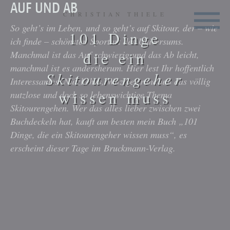
AUF UND AB
CHRISTIAN THIELE
So geht’s im Leben, und so geht’s auf Skitour, der – wie
101 Dinge
ich finde – schönsten Sportart des Universums.
Manchmal ist das Auf schwierig und das Ab leicht,
die ein
manchmal ist es andersherum. Hier lest Ihr hoffentlich
Skitourengeher
Interessantes, Nützliches, Witziges rund um das völlig
wissen muss
nutzlose und doch so lebenswichtige Thema
Skitourengehen. Wer das alles lieber zwischen zwei
Buchdeckeln hat, kauft am besten mein Buch „101
Dinge, die ein Skitourengeher wissen muss“, es
erscheint dieser Tage im Bruckmann-Verlag.