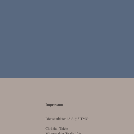
Impressum
Dienstanbieter i.S.d. § 5 TMG
Christian Thiele
Mittenwalder Straße 15A