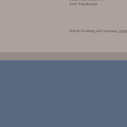
82467 Partenkirchen
Website Gestaltung und Umsetzung:
style
LICK
Verantwortliche Stelle ist die natürliche o
über die Zwecke und Mittel der Verarbei
EBSITE
Adressen o. Ä.) entscheidet.
Website?
3. SOZIALE MEDIEN
ebsitebetreiber. Dessen Kontaktdaten
INHALTE TEILEN ÜBER P
TWITTER & CO.)
Die Inhalte auf unseren Seiten können d
se mitteilen. Hierbei kann es sich z.B.
Twitter oder Google+ geteilt werden. Dies