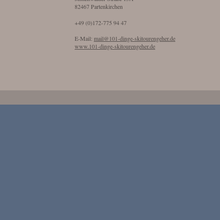
82467 Partenkirchen
+49 (0)172-775 94 47
E-Mail:
mail@101-dinge-skitourengeher.de
www.101-dinge-skitourengeher.de
Datenschutz
1. DATENSCHUTZ AUF EINEN B
DATENERFASSUNG AUF UNSERER W
Wer ist verantwortlich für die Datenerfassung auf dieser 
Die Datenverarbeitung auf dieser Website erfolgt durch den W
können Sie dem Impressum dieser Website entnehmen.
Wie erfassen wir Ihre Daten?
Ihre Daten werden zum einen dadurch erhoben, dass Sie uns die
um Daten handeln, die Sie in ein Kontaktformular eingeben.