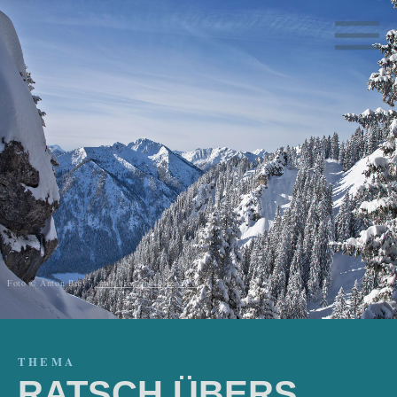
Foto © Anton Brey -
www.brey-photography.de
THEMA
RATSCH ÜBERS