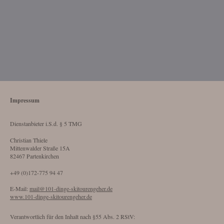
Impressum
Dienstanbieter i.S.d. § 5 TMG
Christian Thiele
Mittenwalder Straße 15A
82467 Partenkirchen
+49 (0)172-775 94 47
E-Mail:
mail@101-dinge-skitourengeher.de
www.101-dinge-skitourengeher.de
Verantwortlich für den Inhalt nach §55 Abs. 2 RStV: