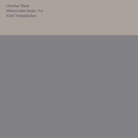
Christian Thiele
Mittenwalder Straße 15A
82467 Partenkirchen
Website Gestaltung und Umsetzung:
styleworks.website
Datenschutz
1. DATENSCHUTZ AUF EINEN BLICK
DATENERFASSUNG AUF UNSERER WEBSITE
Wer ist verantwortlich für die Datenerfassung auf dieser Website?
Die Datenverarbeitung auf dieser Website erfolgt durch den Websitebetreiber. Dessen
Kontaktdaten können Sie dem Impressum dieser Website entnehmen.
Wie erfassen wir Ihre Daten?
Ihre Daten werden zum einen dadurch erhoben, dass Sie uns diese mitteilen. Hierbei